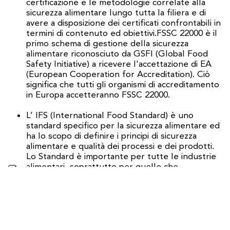
certificazione e le metodologie correlate alla
sicurezza alimentare lungo tutta la filiera e di
avere a disposizione dei certificati confrontabili in
termini di contenuto ed obiettivi.FSSC 22000 è il
primo schema di gestione della sicurezza
alimentare riconosciuto da GSFI (Global Food
Safety Initiative) a ricevere l'accettazione di EA
(European Cooperation for Accreditation). Ciò
significa che tutti gli organismi di accreditamento
in Europa accetteranno FSSC 22000.
L’ IFS (International Food Standard) è uno
standard specifico per la sicurezza alimentare ed
ha lo scopo di definire i principi di sicurezza
alimentare e qualità dei processi e dei prodotti.
Lo Standard è importante per tutte le industrie
alimentari, soprattutto per quelle che
producono alimenti a marchio privato, perché si
concentrano molto sui requisiti che riguardano il
rispetto delle specifiche del cliente stesso. Altro
aspetto caratterizzante, su cui lo Standard pone
molta attenzione, è la Food Defense: assicurare
la protezione della fornitura di alimenti da atti di